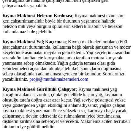
çevirdiğiniz de makine çalışmayabilir, ileri çalışırken geri
çalışmamazlık yapabilir.
Kıyma Makinesi Helezon Kırılması
; Kıyma makinesi uzun süre
geri çalıştırılmamalıdır böyle bir durumun yaşanması halinde
helezon mili veya burgulu spirallerin setleri kırılabilir ve helezon
kullanılamaz hale gelebilir.
Kıyma Makinesi Yağ Kaçırması
; Kıyma makineleri ortalama 600
saat çalışması durumunda, kullanıma bağlı olarak şanzıman ve motor
keçelerinde aşınmalar meydana gelmektedir. Yağ keçelerin arasından
sızarak ön taraftan ete karışmakta, arka taraftan motora karışarak
yanmasına sebep olmaktadır. Yağın gıdayla teması olası gıda
zehirlenmeleri açısından oldukça tehlikeli sonuçların doğmasına
sebep olacağından atlanmaması gereken bir konudur. Sorularınızı
yazabilirsiniz.
proje@mutfakmalzemeleri.com
Kıyma Makinesi Gürültülü Çalışıyor
; Kıyma makinesi yağ
kaçağını anlaması zordur, çünkü genellikle kaçan yağ, kıymanın
oluştuğu tarafa doğru azar azar kaçar. Yağ seviye göstergesi yoksa
veya göstergeden yağın eksildiğini anlamadıysanız; yağsız çalışan
kıyma makinesi şanzımanı önce yüksek ses çıkartmaya başlayacak,
çalıştırmaya devam ederseniz de rulmanların iyice bozulmasına,
dişlilerin kırılmasına sebebiyet verecektir. Makineniz acilen tecrübeli
bir tamirciye götürülmelidir.