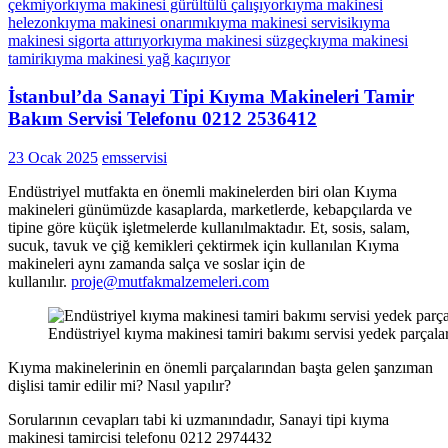
çekmiyor
kıyma makinesi gürültülü çalışıyor
kıyma makinesi
helezon
kıyma makinesi onarımı
kıyma makinesi servisi
kıyma
makinesi sigorta attırıyor
kıyma makinesi süzgeç
kıyma makinesi
tamiri
kıyma makinesi yağ kaçırıyor
İstanbul’da Sanayi Tipi Kıyma Makineleri Tamir
Bakım Servisi Telefonu 0212 2536412
23 Ocak 2025
emsservisi
Endüstriyel mutfakta en önemli makinelerden biri olan Kıyma
makineleri günümüzde kasaplarda, marketlerde, kebapçılarda ve
tipine göre küçük işletmelerde kullanılmaktadır. Et, sosis, salam,
sucuk, tavuk ve çiğ kemikleri çektirmek için kullanılan Kıyma
makineleri aynı zamanda salça ve soslar için de
kullanılır.
proje@mutfakmalzemeleri.com
Endüstriyel kıyma makinesi tamiri bakımı servisi yedek parçaları
Kıyma makinelerinin en önemli parçalarından başta gelen şanzıman
dişlisi tamir edilir mi? Nasıl yapılır?
Sorularının cevapları tabi ki uzmanındadır, Sanayi tipi kıyma
makinesi tamircisi telefonu 0212 2974432