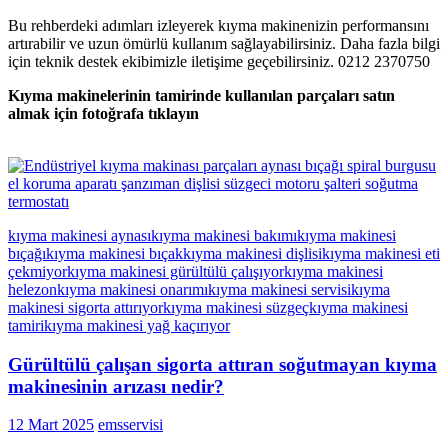
Bu rehberdeki adımları izleyerek kıyma makinenizin performansını
artırabilir ve uzun ömürlü kullanım sağlayabilirsiniz. Daha fazla bilgi
için teknik destek ekibimizle iletişime geçebilirsiniz. 0212 2370750
Kıyma makinelerinin tamirinde kullanılan parçaları satın
almak için fotoğrafa tıklayın
kıyma makinesi aynası
kıyma makinesi bakımı
kıyma makinesi
bıçağı
kıyma makinesi bıçak
kıyma makinesi dişlisi
kıyma makinesi eti
çekmiyor
kıyma makinesi gürültülü çalışıyor
kıyma makinesi
helezon
kıyma makinesi onarımı
kıyma makinesi servisi
kıyma
makinesi sigorta attırıyor
kıyma makinesi süzgeç
kıyma makinesi
tamiri
kıyma makinesi yağ kaçırıyor
Gürültülü çalışan sigorta attıran soğutmayan kıyma
makinesinin arızası nedir?
12 Mart 2025
emsservisi