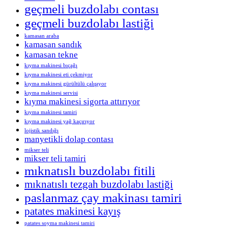
geçmeli buzdolabı contası
geçmeli buzdolabı lastiği
kamasan araba
kamasan sandık
kamasan tekne
kıyma makinesi bıçağı
kıyma makinesi eti çekmiyor
kıyma makinesi gürültülü çalışıyor
kıyma makinesi servisi
kıyma makinesi sigorta attırıyor
kıyma makinesi tamiri
kıyma makinesi yağ kaçırıyor
lojistik sandığı
manyetikli dolap contası
mikser teli
mikser teli tamiri
mıknatıslı buzdolabı fitili
mıknatıslı tezgah buzdolabı lastiği
paslanmaz çay makinası tamiri
patates makinesi kayış
patates soyma makinesi tamiri