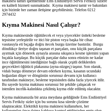
makinesi tamiri işlemlerinde Ems Endüstriyel Servis Feriköy sizlere
en kaliteli hizmeti sunmaktadır. Kıyma makinesi tamir ve bakımları
için bizimle her zaman iletişime geçebilirsiniz. Telefon 0212
2974432
Kıyma Makinesi Nasıl Çalışır?
Kıyma makinesinde öğütülecek et veya yiyecekler üstteki besleme
tepsisine yerleştirilir ve itici bir piston veya başka bir cihaz
vasıtasıyla eti bıçağa doğru itecek burgu üzerine bastırılır. Burgu
döndükçe ileriye doğru taşınan et parçaları, onu küçük parçalara
ayırmak için dönerek aynayla arasına sıkışınca kesme işlemini yapan
bıçakla karşılaşır. Bu küçük parçalar daha sonra etinizin ne kadar
ince öğütülmesini istediğinize bağlı olarak çeşitli deliklerden
geçecekleri öğütücü plakasına (ayna-süzgeç) taşınır. Son olarak,
vidalı burgu dönmeye devam ederken kıyma, kasanın ucundaki
boğazdan düşer ve döngünün sorunsuz devamı için kullanıcı
tarafından makineye, besleme tepsisinden daha fazla yiyecek itilir.
Bu sayede kıyma makinası sorunsuz bir şekilde çalışacak ve
istenilen incelik-kalınlıkta çekilmiş kıyma elde edilmiş olacaktır.
Kıyma makinanızda bir arıza meydana geldiğinde Ems Endüstriyel
Servis Feriköy sizler için bu sorunu kısa sürede çözüme
ulaştıracaktır. Elektrikli kıyma makinesi kullanırken, her
kullanımdan önce daima kabloyu kontrol ettiğinizden emin olun.