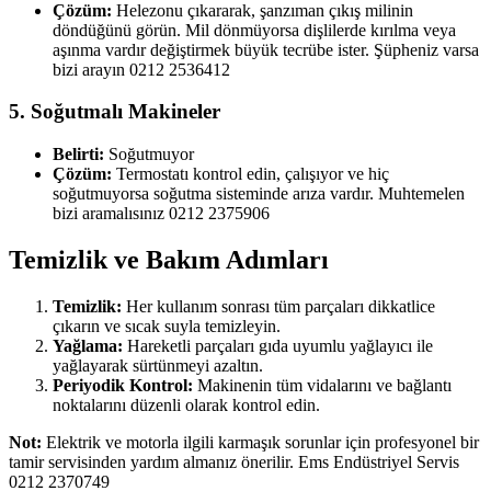
Çözüm:
Helezonu çıkararak, şanzıman çıkış milinin
döndüğünü görün. Mil dönmüyorsa dişlilerde kırılma veya
aşınma vardır değiştirmek büyük tecrübe ister. Şüpheniz varsa
bizi arayın 0212 2536412
5. Soğutmalı Makineler
Belirti:
Soğutmuyor
Çözüm:
Termostatı kontrol edin, çalışıyor ve hiç
soğutmuyorsa soğutma sisteminde arıza vardır. Muhtemelen
bizi aramalısınız 0212 2375906
Temizlik ve Bakım Adımları
Temizlik:
Her kullanım sonrası tüm parçaları dikkatlice
çıkarın ve sıcak suyla temizleyin.
Yağlama:
Hareketli parçaları gıda uyumlu yağlayıcı ile
yağlayarak sürtünmeyi azaltın.
Periyodik Kontrol:
Makinenin tüm vidalarını ve bağlantı
noktalarını düzenli olarak kontrol edin.
Not:
Elektrik ve motorla ilgili karmaşık sorunlar için profesyonel bir
tamir servisinden yardım almanız önerilir. Ems Endüstriyel Servis
0212 2370749