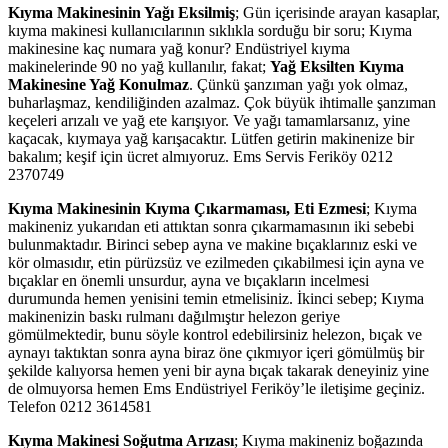
Kıyma Makinesinin Yağı Eksilmiş
; Gün içerisinde arayan kasaplar,
kıyma makinesi kullanıcılarının sıklıkla sorduğu bir soru; Kıyma
makinesine kaç numara yağ konur? Endüstriyel kıyma
makinelerinde 90 no yağ kullanılır, fakat;
Yağ Eksilten Kıyma
Makinesine Yağ Konulmaz
. Çünkü şanzıman yağı yok olmaz,
buharlaşmaz, kendiliğinden azalmaz. Çok büyük ihtimalle şanzıman
keçeleri arızalı ve yağ ete karışıyor. Ve yağı tamamlarsanız, yine
kaçacak, kıymaya yağ karışacaktır. Lütfen getirin makinenize bir
bakalım; keşif için ücret almıyoruz. Ems Servis Feriköy 0212
2370749
Kıyma Makinesinin Kıyma Çıkarmaması, Eti Ezmesi
; Kıyma
makineniz yukarıdan eti attıktan sonra çıkarmamasının iki sebebi
bulunmaktadır. Birinci sebep ayna ve makine bıçaklarınız eski ve
kör olmasıdır, etin pürüzsüz ve ezilmeden çıkabilmesi için ayna ve
bıçaklar en önemli unsurdur, ayna ve bıçakların incelmesi
durumunda hemen yenisini temin etmelisiniz. İkinci sebep; Kıyma
makinenizin baskı rulmanı dağılmıştır helezon geriye
gömülmektedir, bunu söyle kontrol edebilirsiniz helezon, bıçak ve
aynayı taktıktan sonra ayna biraz öne çıkmıyor içeri gömülmüş bir
şekilde kalıyorsa hemen yeni bir ayna bıçak takarak deneyiniz yine
de olmuyorsa hemen Ems Endüstriyel Feriköy’le iletişime geçiniz.
Telefon 0212 3614581
Kıyma Makinesi Soğutma Arızası
; Kıyma makineniz boğazında