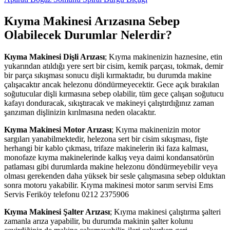
Kıyma Makinesi Arızasına Sebep
Olabilecek Durumlar Nelerdir?
Kıyma Makinesi Dişli Arızası
; Kıyma makinenizin haznesine, etin
yukarından atıldığı yere sert bir cisim, kemik parçası, tokmak, demir
bir parça sıkışması sonucu dişli kırmaktadır, bu durumda makine
çalışacaktır ancak helezonu döndürmeyecektir. Gece açık bırakılan
soğutucular dişli kırmasına sebep olabilir, tüm gece çalışan soğutucu
kafayı donduracak, sıkıştıracak ve makineyi çalıştırdığınız zaman
şanzıman dişlinizin kırılmasına neden olacaktır.
Kıyma Makinesi Motor Arızası
; Kıyma makinenizin motor
sargıları yanabilmektedir, helezona sert bir cisim sıkışması, fişte
herhangi bir kablo çıkması, trifaze makinelerin iki faza kalması,
monofaze kıyma makinelerinde kalkış veya daimi kondansatörün
patlaması gibi durumlarda makine helezonu döndürmeyebilir veya
olması gerekenden daha yüksek bir sesle çalışmasına sebep olduktan
sonra motoru yakabilir. Kıyma makinesi motor sarım servisi Ems
Servis Feriköy telefonu 0212 2375906
Kıyma Makinesi Şalter Arızası
; Kıyma makinesi çalıştırma şalteri
zamanla arıza yapabilir, bu durumda makinin şalter kolunu