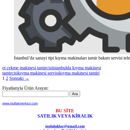
İstanbul’da sanayi tipi kıyma makinaları tamir bakım servisi t
et çekme makinesi tamircisi
istanbulda kıyma makinesi
tamircisi
kıyma makinesi servisi
kıyma makinesi tamiri
Yazı
1
2
Sonraki →
dolaşımı
Fiyatlarıyla Ürün Arayın:
www.mutfakmerkezi.com
BU SİTE
SATILIK VEYA KİRALIK
topluluklar@gmail.com