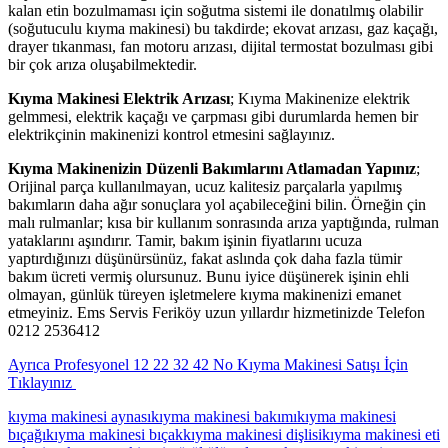
kalan etin bozulmaması için soğutma sistemi ile donatılmış olabilir
(soğutuculu kıyma makinesi) bu takdirde; ekovat arızası, gaz kaçağı,
drayer tıkanması, fan motoru arızası, dijital termostat bozulması gibi
bir çok arıza oluşabilmektedir.
Kıyma Makinesi Elektrik Arızası
; Kıyma Makinenize elektrik
gelmmesi, elektrik kaçağı ve çarpması gibi durumlarda hemen bir
elektrikçinin makinenizi kontrol etmesini sağlayınız.
Kıyma Makinenizin Düzenli Bakımlarını Atlamadan Yapınız
;
Orijinal parça kullanılmayan, ucuz kalitesiz parçalarla yapılmış
bakımların daha ağır sonuçlara yol açabileceğini bilin. Örneğin çin
malı rulmanlar; kısa bir kullanım sonrasında arıza yaptığında, rulman
yataklarını aşındırır. Tamir, bakım işinin fiyatlarını ucuza
yaptırdığınızı düşünürsünüz, fakat aslında çok daha fazla tümir
bakım ücreti vermiş olursunuz. Bunu iyice düşünerek işinin ehli
olmayan, günlük türeyen işletmelere kıyma makinenizi emanet
etmeyiniz. Ems Servis Feriköy uzun yıllardır hizmetinizde Telefon
0212 2536412
Ayrıca Profesyonel 12 22 32 42 No Kıyma Makinesi Satışı İçin
Tıklayınız
kıyma makinesi aynası
kıyma makinesi bakımı
kıyma makinesi
bıçağı
kıyma makinesi bıçak
kıyma makinesi dişlisi
kıyma makinesi eti