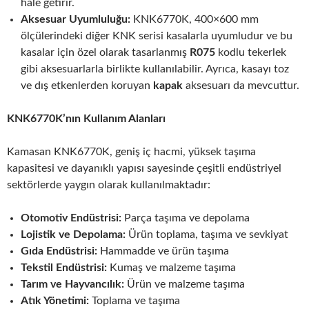
hale getirir.
Aksesuar Uyumluluğu:
KNK6770K, 400×600 mm
ölçülerindeki diğer KNK serisi kasalarla uyumludur ve bu
kasalar için özel olarak tasarlanmış
R075
kodlu tekerlek
gibi aksesuarlarla birlikte kullanılabilir. Ayrıca, kasayı toz
ve dış etkenlerden koruyan
kapak
aksesuarı da mevcuttur.
KNK6770K’nın Kullanım Alanları
Kamasan KNK6770K, geniş iç hacmi, yüksek taşıma
kapasitesi ve dayanıklı yapısı sayesinde çeşitli endüstriyel
sektörlerde yaygın olarak kullanılmaktadır:
Otomotiv Endüstrisi:
Parça taşıma ve depolama
Lojistik ve Depolama:
Ürün toplama, taşıma ve sevkiyat
Gıda Endüstrisi:
Hammadde ve ürün taşıma
Tekstil Endüstrisi:
Kumaş ve malzeme taşıma
Tarım ve Hayvancılık:
Ürün ve malzeme taşıma
Atık Yönetimi:
Toplama ve taşıma