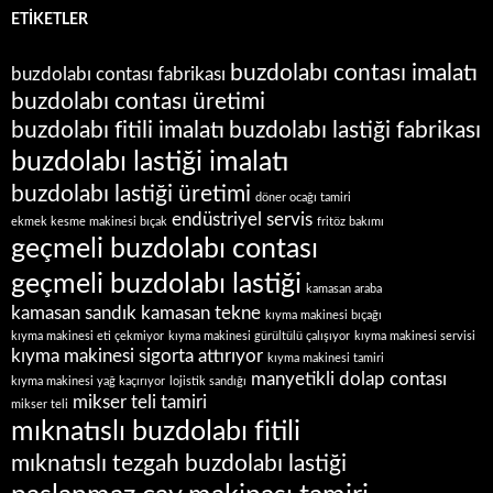
ETIKETLER
buzdolabı contası imalatı
buzdolabı contası fabrikası
buzdolabı contası üretimi
buzdolabı fitili imalatı
buzdolabı lastiği fabrikası
buzdolabı lastiği imalatı
buzdolabı lastiği üretimi
döner ocağı tamiri
endüstriyel servis
ekmek kesme makinesi bıçak
fritöz bakımı
geçmeli buzdolabı contası
geçmeli buzdolabı lastiği
kamasan araba
kamasan sandık
kamasan tekne
kıyma makinesi bıçağı
kıyma makinesi eti çekmiyor
kıyma makinesi gürültülü çalışıyor
kıyma makinesi servisi
kıyma makinesi sigorta attırıyor
kıyma makinesi tamiri
manyetikli dolap contası
kıyma makinesi yağ kaçırıyor
lojistik sandığı
mikser teli tamiri
mikser teli
mıknatıslı buzdolabı fitili
mıknatıslı tezgah buzdolabı lastiği