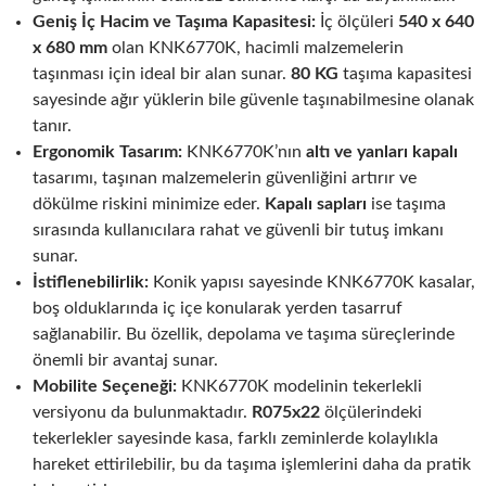
Geniş İç Hacim ve Taşıma Kapasitesi:
İç ölçüleri
540 x 640
x 680 mm
olan KNK6770K, hacimli malzemelerin
taşınması için ideal bir alan sunar.
80 KG
taşıma kapasitesi
sayesinde ağır yüklerin bile güvenle taşınabilmesine olanak
tanır.
Ergonomik Tasarım:
KNK6770K’nın
altı ve yanları kapalı
tasarımı, taşınan malzemelerin güvenliğini artırır ve
dökülme riskini minimize eder.
Kapalı sapları
ise taşıma
sırasında kullanıcılara rahat ve güvenli bir tutuş imkanı
sunar.
İstiflenebilirlik:
Konik yapısı sayesinde KNK6770K kasalar,
boş olduklarında iç içe konularak yerden tasarruf
sağlanabilir. Bu özellik, depolama ve taşıma süreçlerinde
önemli bir avantaj sunar.
Mobilite Seçeneği:
KNK6770K modelinin tekerlekli
versiyonu da bulunmaktadır.
R075x22
ölçülerindeki
tekerlekler sayesinde kasa, farklı zeminlerde kolaylıkla
hareket ettirilebilir, bu da taşıma işlemlerini daha da pratik