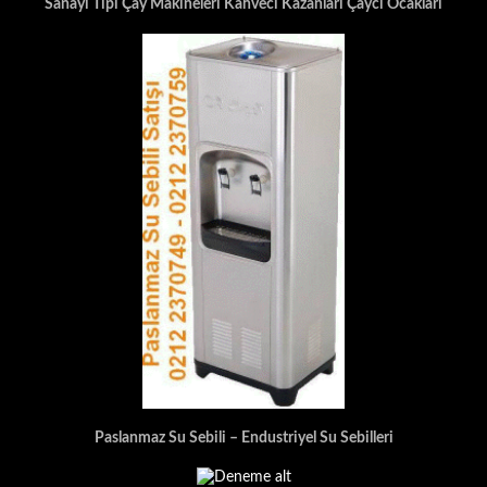
Sanayi Tipi Çay Makineleri Kahveci Kazanları Çaycı Ocakları
Paslanmaz Su Sebili – Endustriyel Su Sebilleri