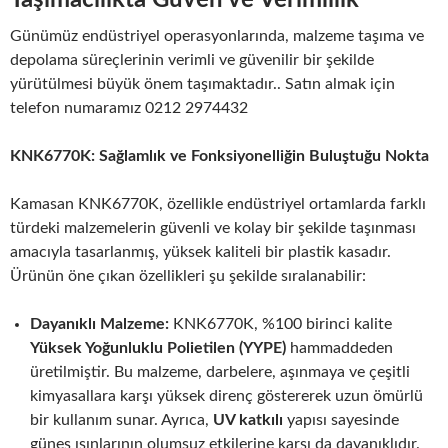
Taşımacılıkta Güven ve Verimlilik
Günümüz endüstriyel operasyonlarında, malzeme taşıma ve
depolama süreçlerinin verimli ve güvenilir bir şekilde
yürütülmesi büyük önem taşımaktadır.. Satın almak için
telefon numaramız 0212 2974432
KNK6770K: Sağlamlık ve Fonksiyonelliğin Buluştuğu Nokta
Kamasan KNK6770K, özellikle endüstriyel ortamlarda farklı
türdeki malzemelerin güvenli ve kolay bir şekilde taşınması
amacıyla tasarlanmış, yüksek kaliteli bir plastik kasadır.
Ürünün öne çıkan özellikleri şu şekilde sıralanabilir:
Dayanıklı Malzeme:
KNK6770K, %100 birinci kalite
Yüksek Yoğunluklu Polietilen (YYPE)
hammaddeden
üretilmiştir. Bu malzeme, darbelere, aşınmaya ve çeşitli
kimyasallara karşı yüksek direnç göstererek uzun ömürlü
bir kullanım sunar. Ayrıca,
UV katkılı
yapısı sayesinde
güneş ışınlarının olumsuz etkilerine karşı da dayanıklıdır.