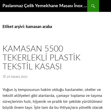
İçeriğe
Ara
Paslanmaz Çelik Yemekhane Masası İnox Krom Bulaşıkhane Evyesi Tezgahı
atla
Etiket arşivi: kamasan araba
KAMASAN 5500
TEKERLEKLI PLASTIK
TEKSTIL KASASI
29 NISAN 2025
Yoğun iş temposunun hakim olduğu hastaneler, oteller ve
tekstil atölyeleri gibi alanlarda, çamaşır toplama ve taşıma
süreçlerinin hızlı, hijyenik ve pratik bir şekilde yürütülmesi
büyük önem taşır. İşte tam da bu ihtiyaçlara yönelik olarak